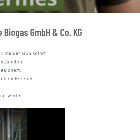
le Biogas GmbH & Co. KG
, meldet sich sofort
rständlich.
gesichert.
uch im Bereich
nur weiter