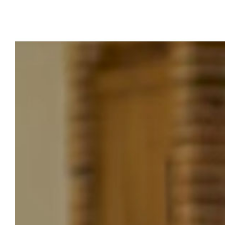
View
Larger
Image