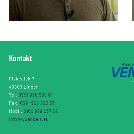
Kontakt
Fiskediek 7
49809 Lingen
Tel:
0591 966 599 01
Fax:
0591 966 593 33
Mobil:
0160 978 237 32
info@wuebbels.eu