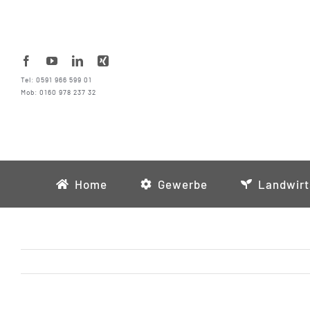
Zum
Inhalt
springen
Tel: 0591 966 599 01
Mob: 0160 978 237 32
Home
Gewerbe
Landwirt