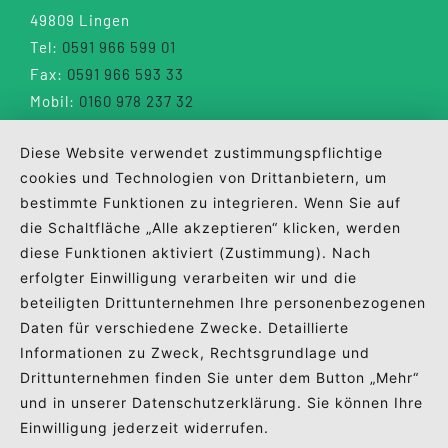
49809 Lingen
Tel:
0591 966 599 01
Fax:
0591 966 593 33
Mobil:
0160 978 237 32
info@wuebbels.eu
Diese Website verwendet zustimmungspflichtige
cookies und Technologien von Drittanbietern, um
bestimmte Funktionen zu integrieren. Wenn Sie auf
die Schaltfläche „Alle akzeptieren“ klicken, werden
diese Funktionen aktiviert (Zustimmung). Nach
erfolgter Einwilligung verarbeiten wir und die
beteiligten Drittunternehmen Ihre personenbezogenen
Daten für verschiedene Zwecke. Detaillierte
Impressum
Datenschutz
Erstinformation
Informationen zu Zweck, Rechtsgrundlage und
Drittunternehmen finden Sie unter dem Button „Mehr“
Sponsoring
und in unserer Datenschutzerklärung. Sie können Ihre
Einwilligung jederzeit widerrufen.