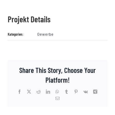
Projekt Details
Kategorien:
Gewerbe
Share This Story, Choose Your
Platform!
Facebook
X
Reddit
LinkedIn
WhatsApp
Tumblr
Pinterest
Vk
Xing
E-
Mail