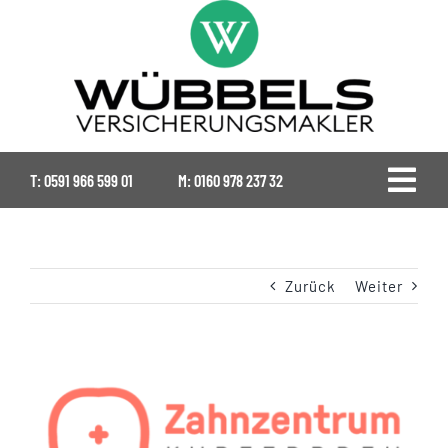
Zum
Inhalt
springen
T:
0591 966 599 01
M:
0160 978 237 32
Togg
Navi
Home
Zurück
Weiter
Gewerbe
Landwirtschaft
View
Larger
Image
Ansprechpartner