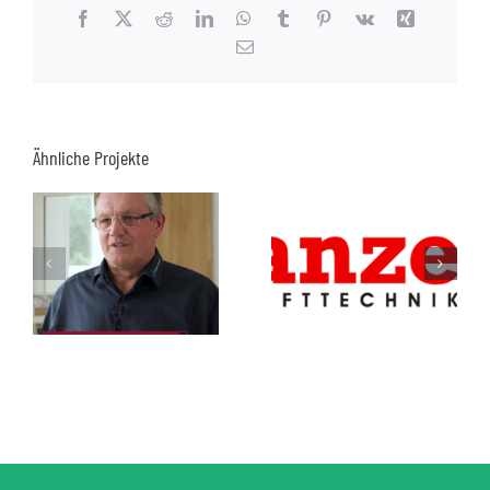
Facebook
X
Reddit
LinkedIn
WhatsApp
Tumblr
Pinterest
Vk
Xing
E-
Mail
Ähnliche Projekte