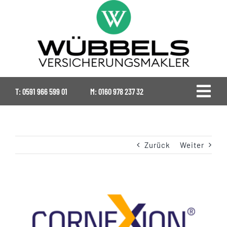
Zum
Inhalt
springen
T:
0591 966 599 01
M:
0160 978 237 32
Togg
Navi
Home
Zurück
Weiter
Gewerbe
Landwirtschaft
View
Larger
Image
Ansprechpartner