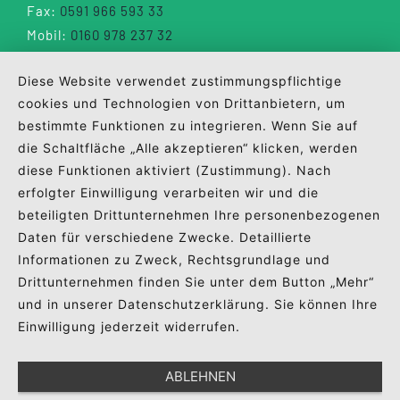
Fax:
0591 966 593 33
Mobil:
0160 978 237 32
info@wuebbels.eu
Diese Website verwendet zustimmungspflichtige
cookies und Technologien von Drittanbietern, um
bestimmte Funktionen zu integrieren. Wenn Sie auf
die Schaltfläche „Alle akzeptieren“ klicken, werden
diese Funktionen aktiviert (Zustimmung). Nach
erfolgter Einwilligung verarbeiten wir und die
beteiligten Drittunternehmen Ihre personenbezogenen
Daten für verschiedene Zwecke. Detaillierte
Impressum
Datenschutz
Erstinformation
Informationen zu Zweck, Rechtsgrundlage und
Drittunternehmen finden Sie unter dem Button „Mehr“
Sponsoring
und in unserer Datenschutzerklärung. Sie können Ihre
Einwilligung jederzeit widerrufen.
ABLEHNEN