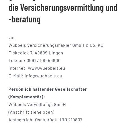
die Versicherungsvermittlung und
Kundenstimmen
-beratung
Online-Beratung
von
Wübbels Versicherungsmakler GmbH & Co. KG
Fiskediek 7, 49809 Lingen
Kontakt
Telefon: 0591 / 96659900
Internet: www.wuebbels.eu
E-Mail: info@wuebbels.eu
Persönlich haftender Gesellschafter
(Komplementär):
Wübbels Verwaltungs GmbH
(Anschrift siehe oben)
Amtsgericht Osnabrück HRB 219807