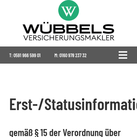
Zum
Inhalt
springen
T:
0591 966 599 01
M:
0160 978 237 32
Togg
Navi
Home
Gewerbe
Erst-/Statusinformat
Landwirtschaft
gemäß § 15 der Verordnung über
Ansprechpartner